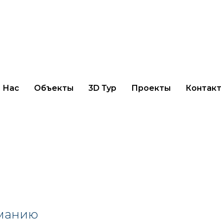
 Нас
Объекты
3D Тур
Проекты
Контак
манию