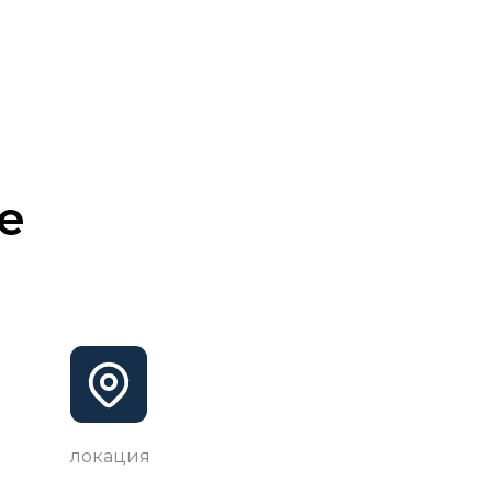
е
локация