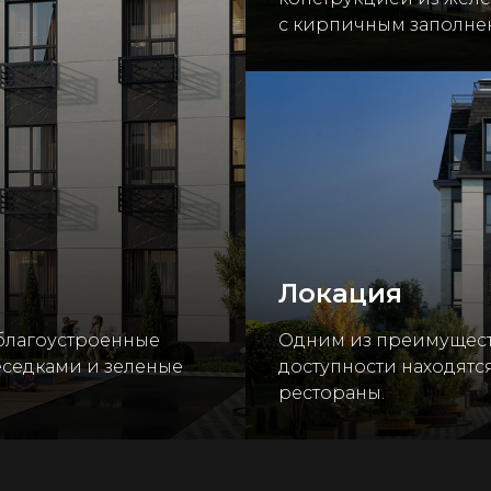
с кирпичным заполне
Локация
благоустроенные
Одним из преимуществ
еседками и зеленые
доступности находятс
рестораны.