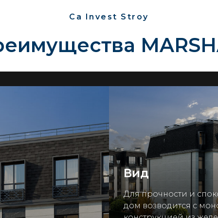
Ca Invest Stroy
реимущества MARSH
Вид
Для прочности и спо
дом возводится с мо
конструкцией из желе