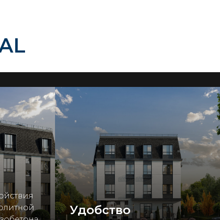
AL
койствия
нолитной
Удобство
зобетона,