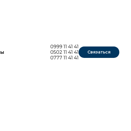
0999 11 41 41
ты
0502 11 41 41
Связаться
0777 11 41 41